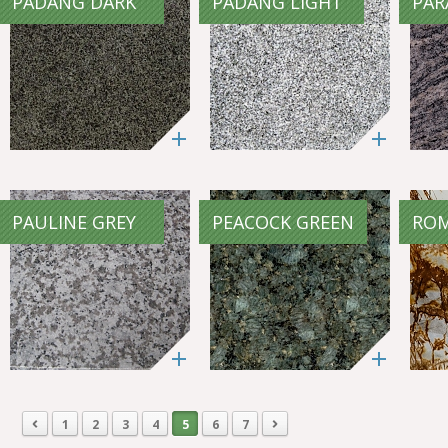
PADANG DARK
PADANG LIGHT
PAR
PAULINE GREY
PEACOCK GREEN
ROM
1
2
3
4
5
6
7