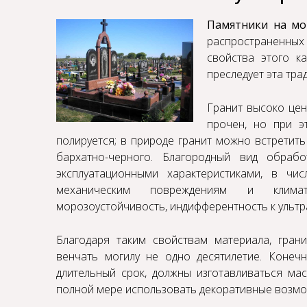
Памятники на мо
распространенных
свойства этого к
преследует эта тра
Гранит высоко цен
прочен, но при э
полируется; в природе гранит можно встретить
бархатно-черного. Благородный вид обраб
эксплуатационными характеристиками, в чи
механическим повреждениям и климатич
морозоустойчивость, индифферентность к ультр
Благодаря таким свойствам материала,
гран
венчать могилу не одно десятилетие. Конеч
длительный срок, должны изготавливаться ма
полной мере использовать декоративные возмо