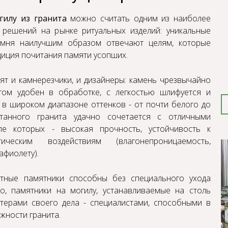
гилу из гранита
можно считать одним из наиболее
 решений на рынке ритуальных изделий: уникальные
амня наилучшим образом отвечают целям, которые
диция почитания памяти усопших.
ят и камнерезчики, и дизайнеры: камень чрезвычайно
том удобен в обработке, с легкостью шлифуется и
 в широком диапазоне оттенков - от почти белого до
отанного гранита удачно сочетается с отличными
сле которых - высокая прочность, устойчивость к
еским воздействиям (влагонепроницаемость,
афиолету).
итные памятники
способны без специального ухода
но,
памятники на могилу
, устанавливаемые на столь
стерами своего дела - специалистами, способными в
жности гранита.