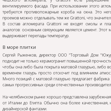
чешского агломерата, у Grattoni есть разрешени
вентилируемого фасада. При использовании этого агло
требуются противопожарные короба на окна. Это нег
проемов можно отделывать тем же Grattoni, что значител
В состав агломерата Grattoni не входят смолы и пла
аналогов: основным связующим является цемент. Этот м
выдерживает перепады температур.
В море плитки
Сергей Рыженков, директор ООО "Торговый Дом "Южур
подходит не только керамогранит повышенной прочности,
чтобы она либо была покрыта матовой глазурью, либо в
временем глазурь просто отскочит под влиянием атмосф
Много позиций с матовой глазурью предлагает фабрика "
самых прогрессивных среди отечественных производителе
На челябинском рынке хорошо представлена зарубежная 
от Италии до Египта. Обычно она более качественная, 
дизайнерской фантазии.