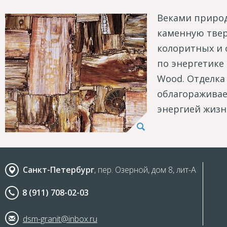
Веками природ
каменную тверд
колоритных и 
по энергетике 
Wood. Отделка
облагораживае
энергией жизн
Санкт-Петербург
, пер. Озерной, дом 8, лит-А
8 (911) 708-02-03
dsm-granit@inbox.ru