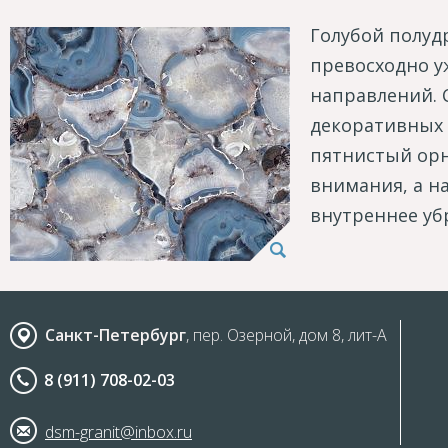
Голубой полуд
превосходно у
направлений. 
декоративных 
пятнистый орна
внимания, а н
внутреннее уб
Санкт-Петербург
, пер. Озерной, дом 8, лит-А
8 (911) 708-02-03
dsm-granit@inbox.ru