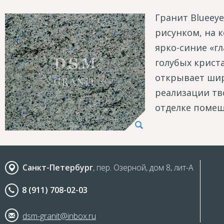
Гранит
Blue
eye
рисунком, на 
ярко-синие «г
голубых крист
открывает ши
реализации тв
отделке поме
Санкт-Петербург
, пер. Озерной, дом 8, лит-А
8 (911) 708-02-03
dsm-granit@inbox.ru