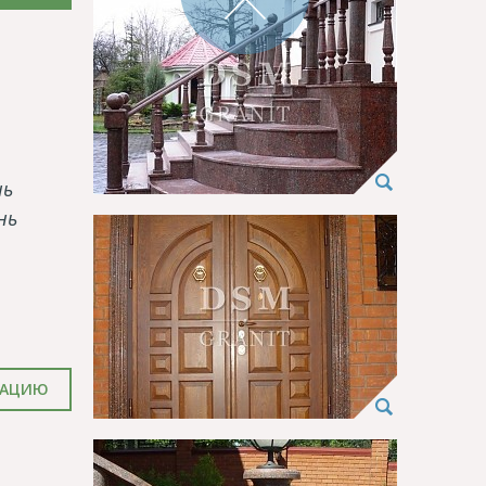
нь
нь
ТАЦИЮ