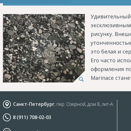
Удивительный 
эксклюзивным 
рисунку. Внеш
утонченностью
это белая и се
Его часто исп
оформления по
Marinace стан
Санкт-Петербург
, пер. Озерной, дом 8, лит-А
8 (911) 708-02-03