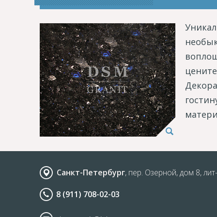
Уникал
необык
воплощ
цените
Декора
гостин
матери
Санкт-Петербург
, пер. Озерной, дом 8, лит
8 (911) 708-02-03