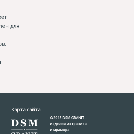
еет
лен для
ов.
м
Карта сайта
©2015
DSM GRANIT -
изделия из гранита
и мрамора