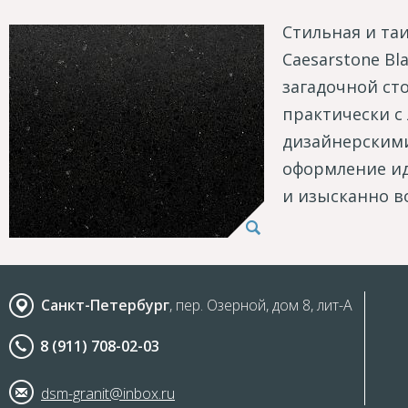
Стильная и та
Caesarstone Bl
загадочной ст
практически с
дизайнерскими
оформление ид
и изысканно в
Санкт-Петербург
, пер. Озерной, дом 8, лит-А
8 (911) 708-02-03
dsm-granit@inbox.ru