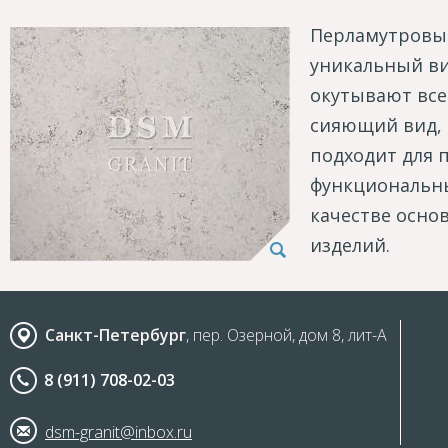
Перламутровый 
уникальный ви
окутывают все
сияющий вид, 
подходит для 
функциональны
качестве осно
изделий.
Санкт-Петербург
, пер. Озерной, дом 8, лит-А
8 (911) 708-02-03
dsm-granit@inbox.ru