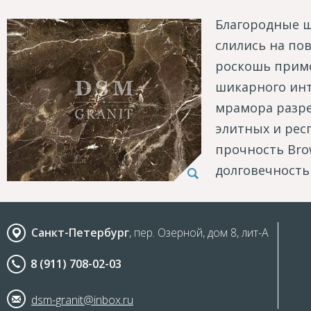
Благородные ш
слились на по
роскошь приме
шикарного инт
мрамора разре
элитных и рес
прочность Bro
долговечность
Санкт-Петербург
, пер. Озерной, дом 8, лит-А
8 (911) 708-02-03
dsm-granit@inbox.ru