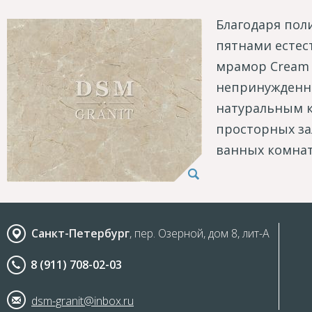
Благодаря по
пятнами естес
мрамор Cream 
непринужденно
натуральным к
просторных за
ванных комната
Санкт-Петербург
, пер. Озерной, дом 8, лит-А
8 (911) 708-02-03
dsm-granit@inbox.ru