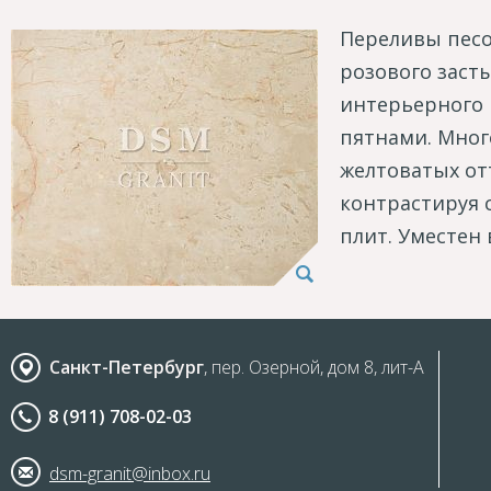
Переливы песоч
розового заст
интерьерного
пятнами. Мно
желтоватых от
контрастируя
плит. Уместен 
Санкт-Петербург
, пер. Озерной, дом 8, лит-А
8 (911) 708-02-03
dsm-granit@inbox.ru