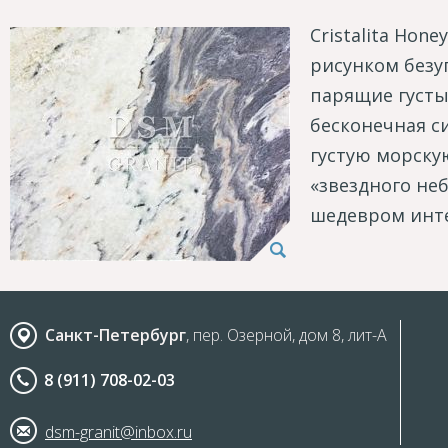
Cristalita Ho
рисунком безу
парящие густы
бесконечная с
густую морску
«звездного неб
шедевром инте
Санкт-Петербург
, пер. Озерной, дом 8, лит-А
8 (911) 708-02-03
dsm-granit@inbox.ru