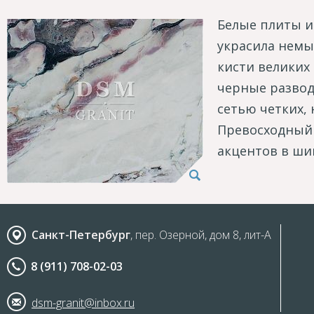
Белые плиты и
украсила нем
кисти великих
черные развод
сетью четких,
Превосходный 
акцентов в ши
Санкт-Петербург
, пер. Озерной, дом 8, лит-А
8 (911) 708-02-03
dsm-granit@inbox.ru