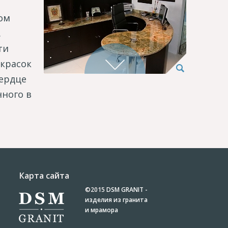
ом
.
ти
 красок
сердце
нного в
Карта сайта
©2015
DSM GRANIT -
изделия из гранита
и мрамора