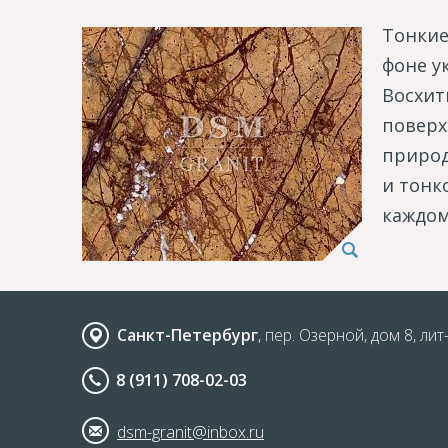
Тонкие
фоне у
Восхит
поверх
природ
и тонк
каждом
Санкт-Петербург
, пер. Озерной, дом 8, лит
8 (911) 708-02-03
dsm-granit@inbox.ru