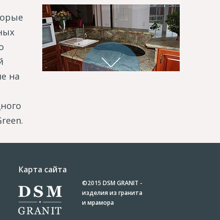
торые
ных
о
й
не на
дного
reen.
Карта сайта
©2015
DSM GRANIT -
изделия из гранита
и мрамора