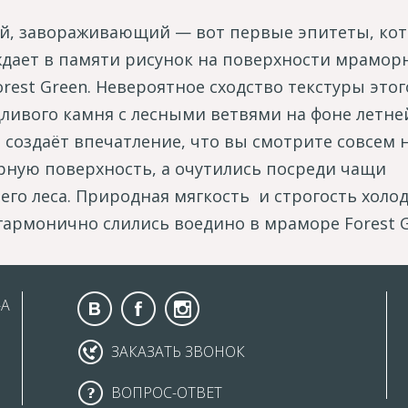
й, завораживающий — вот первые эпитеты, ко
дает в памяти рисунок на поверхности мрамор
orest Green. Невероятное сходство текстуры этог
ливого камня с лесными ветвями на фоне летне
 создаёт впечатление, что вы смотрите совсем 
ную поверхность, а очутились посреди чащи
его леса. Природная мягкость и строгость холо
гармонично слились воедино в мраморе Forest G
-А
ЗАКАЗАТЬ ЗВОНОК
ВОПРОС-ОТВЕТ