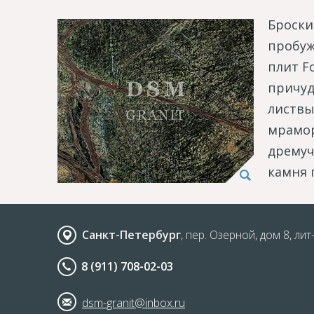
Броски
пробуж
плит F
причуд
листвы
мрамор
дремуч
камня 
Санкт-Петербург
, пер. Озерной, дом 8, лит
8 (911) 708-02-03
dsm-granit@inbox.ru