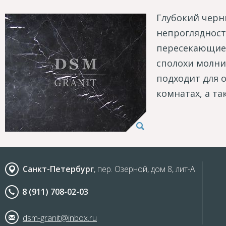
Глубокий черн
непроглядност
пересекающие 
сполохи молни
подходит для 
комнатах, а т
Санкт-Петербург
, пер. Озерной, дом 8, лит-А
8 (911) 708-02-03
dsm-granit@inbox.ru