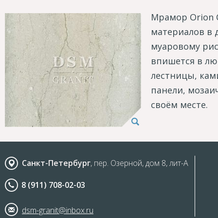
Мрамор Orion 
материалов в 
муаровому рис
впишется в лю
лестницы, кам
панели, мозаи
своём месте.
Санкт-Петербург
, пер. Озерной, дом 8, лит-А
8 (911) 708-02-03
dsm-granit@inbox.ru