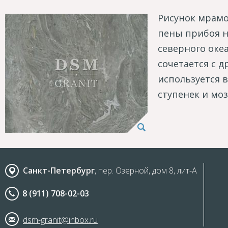
Рисунок мрамо
пены прибоя н
северного оке
сочетается с 
используется в
ступенек и моз
Санкт-Петербург
, пер. Озерной, дом 8, лит-А
8 (911) 708-02-03
dsm-granit@inbox.ru