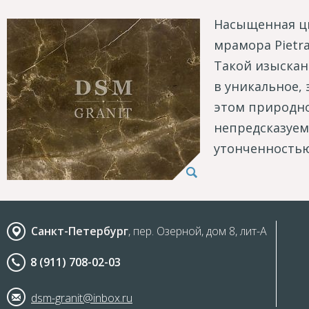
Насыщенная цв
мрамора Pietr
Такой изыскан
в уникальное,
этом природно
непредсказуем
утонченностью
Санкт-Петербург
, пер. Озерной, дом 8, лит-А
8 (911) 708-02-03
dsm-granit@inbox.ru