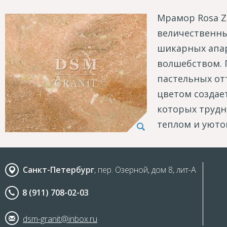
Мрамор Rosa Z
величественны
шикарных апар
волшебством. 
пастельных о
цветом создае
которых трудно
теплом и уюто
Санкт-Петербург
, пер. Озерной, дом 8, лит-А
8 (911) 708-02-03
dsm-granit@inbox.ru