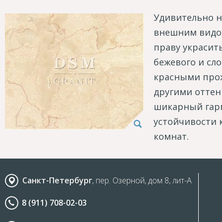
Удивительно н
внешним видо
праву украсит
бежевого и сл
красными прож
другими оттен
шикарный гар
устойчивости к
комнат.
Санкт-Петербург
, пер. Озерной, дом 8, лит-А
8 (911) 708-02-03