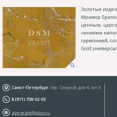
Золотые издел
Мрамор Spanis
ценным, царск
линиями напо
гармонией, со
Gold универса
Санкт-Петербург
, пер. Озерной, дом 8, лит-А
8 (911) 708-02-03
dsm-granit@inbox.ru