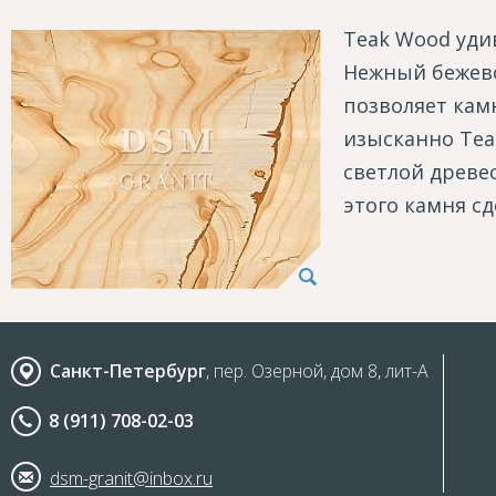
Teak Wood уди
Нежный бежево
позволяет кам
изысканно Tea
светлой древе
этого камня с
Санкт-Петербург
, пер. Озерной, дом 8, лит-А
8 (911) 708-02-03
dsm-granit@inbox.ru