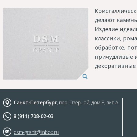
Кристаллическ
делают камень
Изделие идеал
классики, рома
обработке, по
причудливые 
декоративные 
Санкт-Петербург
, пер. Озерной, дом 8, лит-А
8 (911) 708-02-03
dsm-granit@inbox.ru