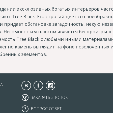
здании эксклюзивных богатых интерьеров част
яют Tree Black. Его строгий цвет со своеобраз
и придает обстановке загадочность, некую нез
у. Несомненным плюсом является беспроигрыш
емость Tree Black с любыми иными материалами
лепно камень выглядит на фоне позолоченных 
бренных элементов.
-А
ЗАКАЗАТЬ ЗВОНОК
ВОПРОС-ОТВЕТ