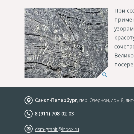
При со
примен
узорам
красот
сочета
Велико
посере
Санкт-Петербург
, пер. Озерной, дом 8, лит
8 (911) 708-02-03
dsm-granit@inbox.ru