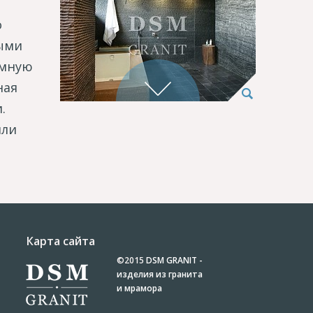
о
ными
емную
ная
.
или
Карта сайта
©2015
DSM GRANIT -
изделия из гранита
и мрамора