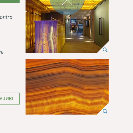
ontro
нь
ТАЦИЮ