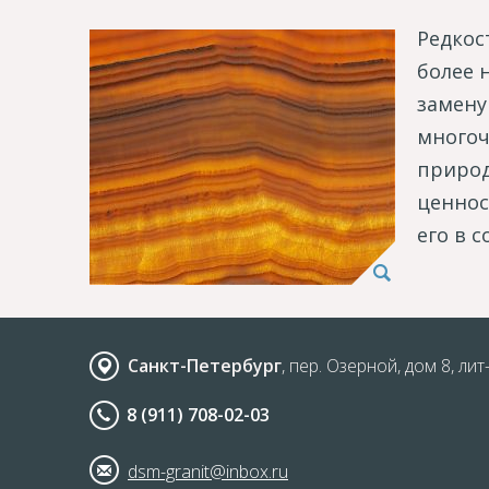
Редкос
более 
замену
многоч
природ
ценнос
его в 
Санкт-Петербург
, пер. Озерной, дом 8, лит
8 (911) 708-02-03
dsm-granit@inbox.ru