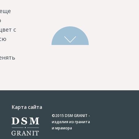
 еще
ю
цвет с
сю
и
енять
Карта сайта
©2015
DSM GRANIT -
изделия из гранита
и мрамора