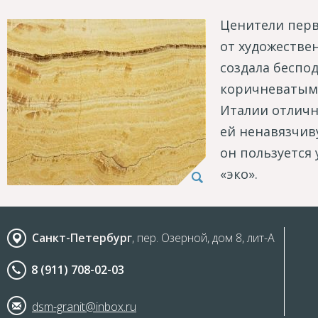
Ценители перв
от художестве
создала беспод
коричневатыми
Италии отличн
ей ненавязчив
он пользуется
«эко».
Санкт-Петербург
, пер. Озерной, дом 8, лит-А
8 (911) 708-02-03
dsm-granit@inbox.ru