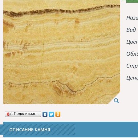
Наз
Вид
Цве
Обл
Стр
Цен
Поделиться…
ОПИСАНИЕ КАМНЯ