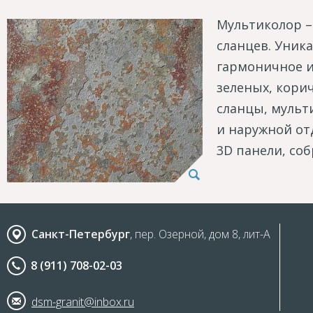
Мультиколор –
сланцев. Уника
гармоничное и
зеленых, корич
сланцы, мульт
и наружной от
3D панели, со
Санкт-Петербург
, пер. Озерной, дом 8, лит-А
8 (911) 708-02-03
dsm-granit@inbox.ru