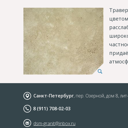
Травер
цветом
рассла
широко
частно
придаё
атмосф
Санкт-Петербург
, пер. Озерной, дом 8, лит
8 (911) 708-02-03
dsm-granit@inbox.ru