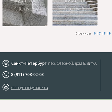
Страницы:
6
|
7
|
8
|
9
Санкт-Петербург
, пер. Озерной, дом 8, лит-А
8 (911) 708-02-03
dsm-granit@inbox.ru