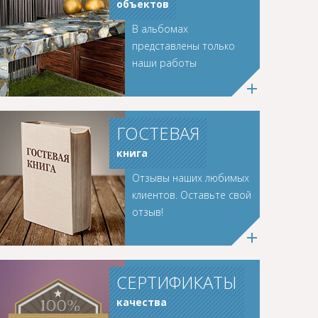
объектов
В альбомах
представлены только
наши работы
ГОСТЕВАЯ
книга
Отзывы наших любимых
клиентов. Оставьте свой
отзыв!
СЕРТИФИКАТЫ
качества