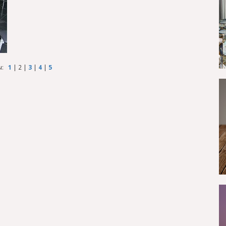
ы:
1
|
2
|
3
|
4
|
5