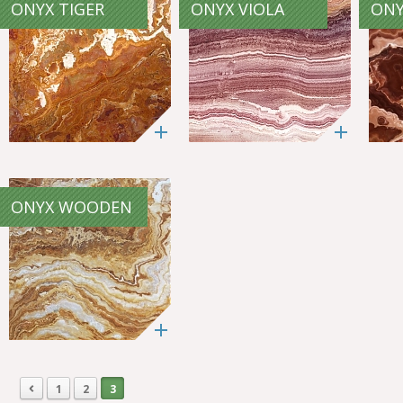
ONYX TIGER
ONYX VIOLA
ONY
ONYX WOODEN
1
2
3