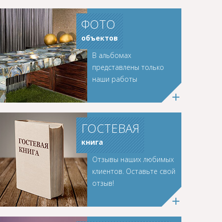
ФОТО
объектов
В альбомах
представлены только
наши работы
ГОСТЕВАЯ
книга
Отзывы наших любимых
клиентов. Оставьте свой
отзыв!