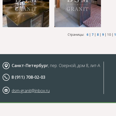
Страницы:
6
|
7
|
8
|
9
|
10
|
1
Санкт-Петербург
, пер. Озерной, дом 8, лит-А
8 (911) 708-02-03
dsm-granit@inbox.ru